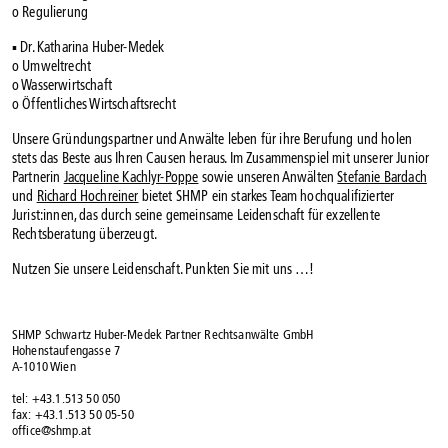
o Regulierung
▪ Dr. Katharina Huber-Medek
o Umweltrecht
o Wasserwirtschaft
o Öffentliches Wirtschaftsrecht
Unsere Gründungspartner und Anwälte leben für ihre Berufung und holen
stets das Beste aus Ihren Causen heraus. Im Zusammenspiel mit unserer Junior
Partnerin
Jacqueline Kachlyr-Poppe
sowie unseren Anwälten
Stefanie Bardach
und
Richard Hochreiner
bietet SHMP ein starkes Team hochqualifizierter
Jurist:innen, das durch seine gemeinsame Leidenschaft für exzellente
Rechtsberatung überzeugt.
Nutzen Sie unsere Leidenschaft. Punkten Sie mit uns …!
SHMP Schwartz Huber-Medek Partner Rechtsanwälte GmbH
Hohenstaufengasse 7
A-1010 Wien
tel: +43.1.513 50 050
fax: +43.1.513 50 05-50
office@shmp.at