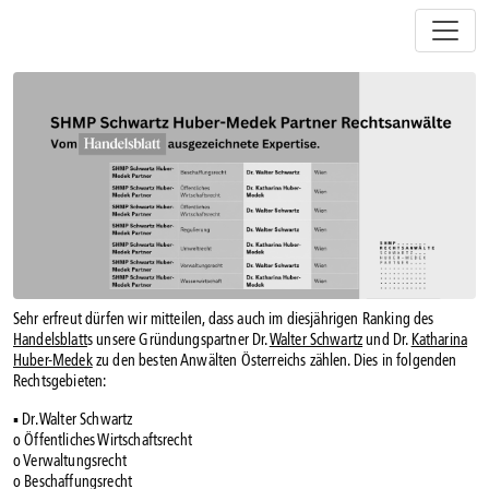
Z
u
m
I
n
h
a
l
t
s
p
r
i
Sehr erfreut dürfen wir mitteilen, dass auch im diesjährigen Ranking des
n
Handelsblatt
s unsere Gründungspartner Dr.
Walter Schwartz
und Dr.
Katharina
g
Huber-Medek
zu den besten Anwälten Österreichs zählen. Dies in folgenden
e
Rechtsgebieten:
n
▪ Dr. Walter Schwartz
o Öffentliches Wirtschaftsrecht
o Verwaltungsrecht
o Beschaffungsrecht