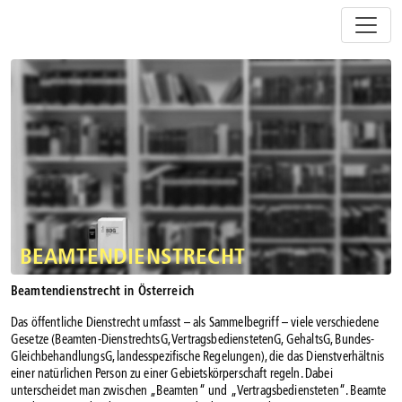
Z
u
m
I
n
h
a
l
t
s
p
r
i
BEAMTENDIENSTRECHT
n
g
Beamtendienstrecht in Österreich
e
Das öffentliche Dienstrecht umfasst – als Sammelbegriff – viele verschiedene
n
Gesetze (Beamten-DienstrechtsG, VertragsbedienstetenG, GehaltsG, Bundes-
GleichbehandlungsG, landesspezifische Regelungen), die das Dienstverhältnis
einer natürlichen Person zu einer Gebietskörperschaft regeln. Dabei
unterscheidet man zwischen „Beamten“ und „Vertragsbediensteten“. Beamte