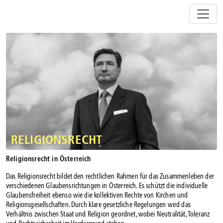
Z
u
m
I
n
h
a
l
t
s
p
r
i
RELIGIONSRECHT
n
g
Religionsrecht in Österreich
e
Das Religionsrecht bildet den rechtlichen Rahmen für das Zusammenleben der
n
verschiedenen Glaubensrichtungen in Österreich. Es schützt die individuelle
Glaubensfreiheit ebenso wie die kollektiven Rechte von Kirchen und
Religionsgesellschaften. Durch klare gesetzliche Regelungen wird das
Verhältnis zwischen Staat und Religion geordnet, wobei Neutralität, Toleranz