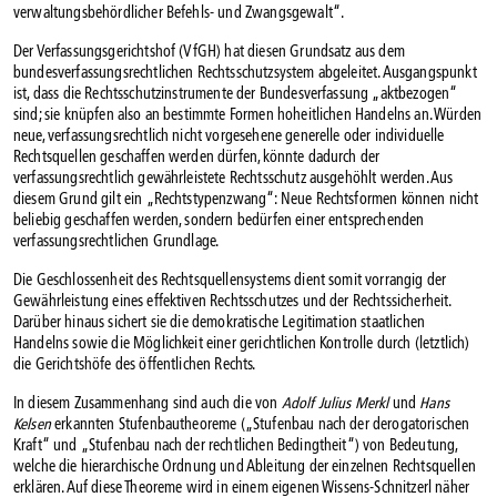
verwaltungsbehördlicher Befehls- und Zwangsgewalt“.
Der Verfassungsgerichtshof (VfGH) hat diesen Grundsatz aus dem
bundesverfassungsrechtlichen Rechtsschutzsystem abgeleitet. Ausgangspunkt
ist, dass die Rechtsschutzinstrumente der Bundesverfassung „aktbezogen“
sind; sie knüpfen also an bestimmte Formen hoheitlichen Handelns an. Würden
neue, verfassungsrechtlich nicht vorgesehene generelle oder individuelle
Rechtsquellen geschaffen werden dürfen, könnte dadurch der
verfassungsrechtlich gewährleistete Rechtsschutz ausgehöhlt werden. Aus
diesem Grund gilt ein „Rechtstypenzwang“: Neue Rechtsformen können nicht
beliebig geschaffen werden, sondern bedürfen einer entsprechenden
verfassungsrechtlichen Grundlage.
Die Geschlossenheit des Rechtsquellensystems dient somit vorrangig der
Gewährleistung eines effektiven Rechtsschutzes und der Rechtssicherheit.
Darüber hinaus sichert sie die demokratische Legitimation staatlichen
Handelns sowie die Möglichkeit einer gerichtlichen Kontrolle durch (letztlich)
die Gerichtshöfe des öffentlichen Rechts.
In diesem Zusammenhang sind auch die von
Adolf Julius Merkl
und
Hans
Kelsen
erkannten Stufenbautheoreme („Stufenbau nach der derogatorischen
Kraft“ und „Stufenbau nach der rechtlichen Bedingtheit“) von Bedeutung,
welche die hierarchische Ordnung und Ableitung der einzelnen Rechtsquellen
erklären. Auf diese Theoreme wird in einem eigenen Wissens-Schnitzerl näher