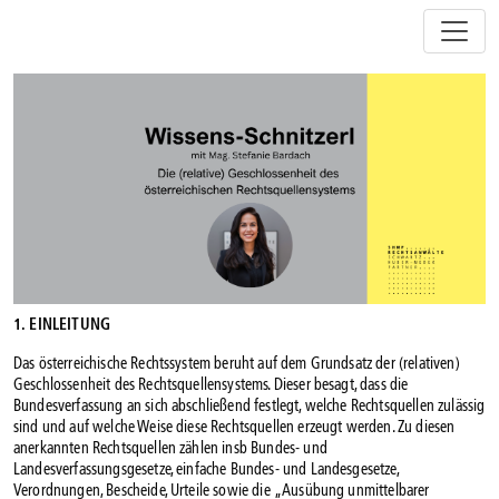
Z
u
m
I
n
h
a
l
t
s
p
r
i
1. EINLEITUNG
n
g
Das österreichische Rechtssystem beruht auf dem Grundsatz der (relativen)
e
Geschlossenheit des Rechtsquellensystems. Dieser besagt, dass die
n
Bundesverfassung an sich abschließend festlegt, welche Rechtsquellen zulässig
sind und auf welche Weise diese Rechtsquellen erzeugt werden. Zu diesen
anerkannten Rechtsquellen zählen insb Bundes- und
Landesverfassungsgesetze, einfache Bundes- und Landesgesetze,
Verordnungen, Bescheide, Urteile sowie die „Ausübung unmittelbarer