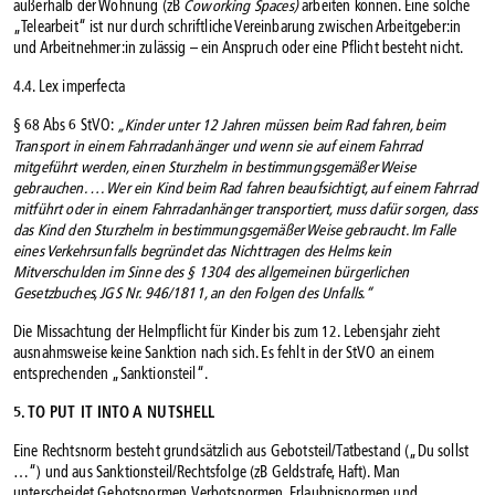
außerhalb der Wohnung (zB
Coworking Spaces)
arbeiten können. Eine solche
„Telearbeit“ ist nur durch schriftliche Vereinbarung zwischen Arbeitgeber:in
und Arbeitnehmer:in zulässig – ein Anspruch oder eine Pflicht besteht nicht.
4.4. Lex imperfecta
§ 68 Abs 6 StVO:
„Kinder unter 12 Jahren müssen beim Rad fahren, beim
Transport in einem Fahrradanhänger und wenn sie auf einem Fahrrad
mitgeführt werden, einen Sturzhelm in bestimmungsgemäßer Weise
gebrauchen. … Wer ein Kind beim Rad fahren beaufsichtigt, auf einem Fahrrad
mitführt oder in einem Fahrradanhänger transportiert, muss dafür sorgen, dass
das Kind den Sturzhelm in bestimmungsgemäßer Weise gebraucht. Im Falle
eines Verkehrsunfalls begründet das Nichttragen des Helms kein
Mitverschulden im Sinne des § 1304 des allgemeinen bürgerlichen
Gesetzbuches, JGS Nr. 946/1811, an den Folgen des Unfalls.“
Die Missachtung der Helmpflicht für Kinder bis zum 12. Lebensjahr zieht
ausnahmsweise keine Sanktion nach sich. Es fehlt in der StVO an einem
entsprechenden „Sanktionsteil“.
5. TO PUT IT INTO A NUTSHELL
Eine Rechtsnorm besteht grundsätzlich aus Gebotsteil/Tatbestand („Du sollst
…“) und aus Sanktionsteil/Rechtsfolge (zB Geldstrafe, Haft). Man
unterscheidet Gebotsnormen, Verbotsnormen, Erlaubnisnormen und