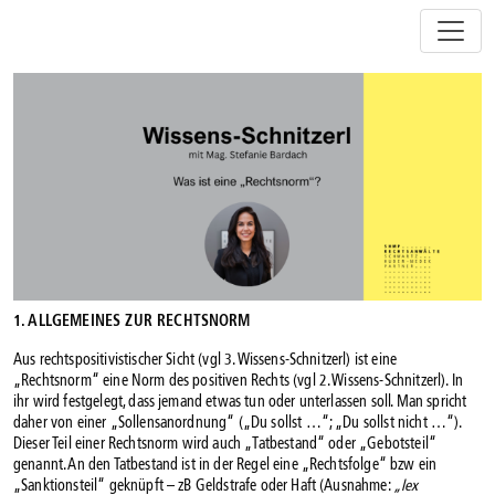
Z
u
m
I
n
h
a
l
t
s
p
r
i
1. ALLGEMEINES ZUR RECHTSNORM
n
g
Aus rechtspositivistischer Sicht (vgl 3. Wissens-Schnitzerl) ist eine
e
„Rechtsnorm“ eine Norm des positiven Rechts (vgl 2. Wissens-Schnitzerl). In
n
ihr wird festgelegt, dass jemand etwas tun oder unterlassen soll. Man spricht
daher von einer „Sollensanordnung“ („Du sollst …“; „Du sollst nicht …“).
Dieser Teil einer Rechtsnorm wird auch „Tatbestand“ oder „Gebotsteil“
genannt. An den Tatbestand ist in der Regel eine „Rechtsfolge“ bzw ein
„Sanktionsteil“ geknüpft – zB Geldstrafe oder Haft (Ausnahme:
„lex