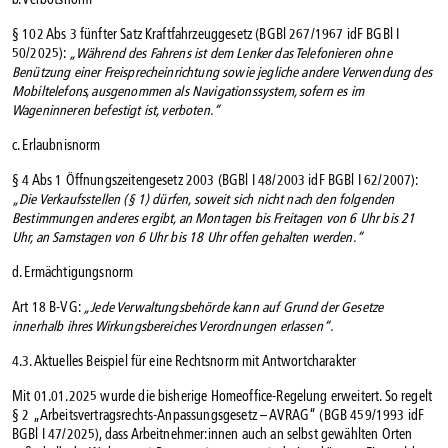
§ 102 Abs 3 fünfter Satz Kraftfahrzeuggesetz (BGBl 267/1967 idF BGBl I
50/2025):
„Während des Fahrens ist dem Lenker das Telefonieren ohne
Benützung einer Freisprecheinrichtung sowie jegliche andere Verwendung des
Mobiltelefons, ausgenommen als Navigationssystem, sofern es im
Wageninneren befestigt ist, verboten.“
c. Erlaubnisnorm
§ 4 Abs 1 Öffnungszeitengesetz 2003 (BGBl I 48/2003 idF BGBl I 62/2007):
„Die Verkaufsstellen (§ 1) dürfen, soweit sich nicht nach den folgenden
Bestimmungen anderes ergibt, an Montagen bis Freitagen von 6 Uhr bis 21
Uhr, an Samstagen von 6 Uhr bis 18 Uhr offen gehalten werden.“
d. Ermächtigungsnorm
Art 18 B-VG:
„Jede Verwaltungsbehörde kann auf Grund der Gesetze
innerhalb ihres Wirkungsbereiches Verordnungen erlassen“.
4.3. Aktuelles Beispiel für eine Rechtsnorm mit Antwortcharakter
Mit 01.01.2025 wurde die bisherige Homeoffice-Regelung erweitert. So regelt
§ 2 „Arbeitsvertragsrechts-Anpassungsgesetz – AVRAG“ (BGB 459/1993 idF
BGBl I 47/2025), dass Arbeitnehmer:innen auch an selbst gewählten Orten