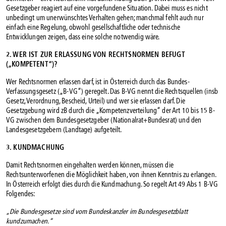
Gesetzgeber reagiert auf eine vorgefundene Situation. Dabei muss es nicht
unbedingt um unerwünschtes Verhalten gehen; manchmal fehlt auch nur
einfach eine Regelung, obwohl gesellschaftliche oder technische
Entwicklungen zeigen, dass eine solche notwendig wäre.
2. WER IST ZUR ERLASSUNG VON RECHTSNORMEN BEFUGT
(„KOMPETENT“)?
Wer Rechtsnormen erlassen darf, ist in Österreich durch das Bundes-
Verfassungsgesetz („B-VG“) geregelt. Das B-VG nennt die Rechtsquellen (insb
Gesetz, Verordnung, Bescheid, Urteil) und wer sie erlassen darf. Die
Gesetzgebung wird zB durch die „Kompetenzverteilung“ der Art 10 bis 15 B-
VG zwischen dem Bundesgesetzgeber (Nationalrat+Bundesrat) und den
Landesgesetzgebern (Landtage) aufgeteilt.
3. KUNDMACHUNG
Damit Rechtsnormen eingehalten werden können, müssen die
Rechtsunterworfenen die Möglichkeit haben, von ihnen Kenntnis zu erlangen.
In Österreich erfolgt dies durch die Kundmachung. So regelt Art 49 Abs 1 B-VG
Folgendes:
„Die Bundesgesetze sind vom Bundeskanzler im Bundesgesetzblatt
kundzumachen.“